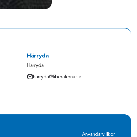
Härryda
Härryda
harryda@liberalerna.se
Användarvillkor