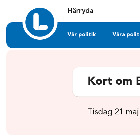
Sök på harryda.liberalerna.se
Härryda
Vår politik
Våra polit
Kort om E
Tisdag 21 maj