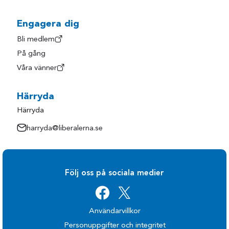
Hylte
Trollhättan
Härryda
Uddevalla
Engagera dig
Kungsbacka
Ulricehamn
Bli medlem
På gång
Kungälv
Varberg
Våra vänner
Laholm
Vårgårda
Lerum
Vänersborg
Härryda
Lilla Edet
Åmål
Härryda
Lysekil
Öckerö
harryda@liberalerna.se
Mark
Följ oss på sociala medier
Användarvillkor
Personuppgifter och integritet