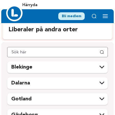
Härryda
Bli medlem
Liberaler på andra orter
Blekinge
Karlshamn
Ronneby
Dalarna
Karlskrona
Sölvesborg
Avesta
Mora
Olofström
Gotland
Borlänge
Orsa
Gotland
Falun
Rättvik